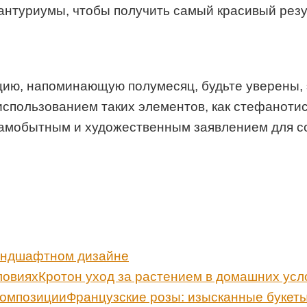
 антуриумы, чтобы получить самый красивый резу
кцию, напоминающую полумесяц, будьте уверены, 
спользованием таких элементов, как стефанотис
самобытным и художественным заявлением для с
андшафтном дизайне
Кротон уход за растением в домашних усл
Французские розы: изысканные букеты