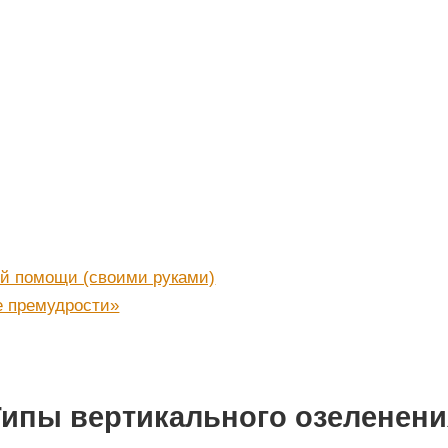
ой помощи (своими руками)
е премудрости»
Типы вертикального озеленени