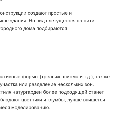
онструкции создают простые и
ше здания. Но вид плетущегося на нити
агородного дома подбираются
тивные формы (трельяж, ширма и т.д.), так же
участка или разделение нескольких зон.
 стиля натургарден более подходящей станет
обладают цветники и клумбы, лучше впишется
щиеся моделированию.