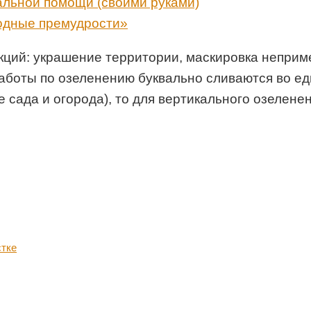
льной помощи (своими руками)
одные премудрости»
ций: украшение территории, маскировка неприме
работы по озеленению буквально сливаются во ед
сада и огорода), то для вертикального озеленен
стке