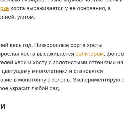
орке
хоста высаживается у ее основания, а
онией, уютом.
лей весь год. Низкорослые сорта хосты
орослая хоста высаживается
солитером
, фоном
елей хвои и хосту с золотистыми оттенками на
 цветущему многолетники и становятся
разие в монотонную зелень. Экспериментирую с
рое украсит любой сад.
ми