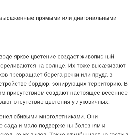
и, высаженные прямыми или диагональными
 воде яркое цветение создает живописный
 переливаются на солнце. Их тоже высаживают
ов превращает берега речки или пруда в
устройстве бордюр, зонирующих территорию. В
им присутствием создают настоящее весеннее
вают отсутствие цветения у луковичных.
 тенелюбивыми многолетниками. Они
ке сада и мало подвержены болезням и
сколько их видов. Такие клумбы частые гости в