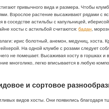
стигают привычного вида и размера. Чтобы клумб
ями. Взрослое растение высаживают рядами с яс
я в соседстве астильбы с капульницей, иберисо
йне хосты с астильбой считаются:
бадан
, мороз
лаги: ирис болотный, анемон, медуниц, хоста. 
 гейхерой. На одной клумбе с розами следует со
чего не помешает. Высаживая хосту в горшках и в
ние многолико, легко вписывается в любую комп
идовое и сортовое разнообраз
тливых видов хосты. Они появились благодаря 