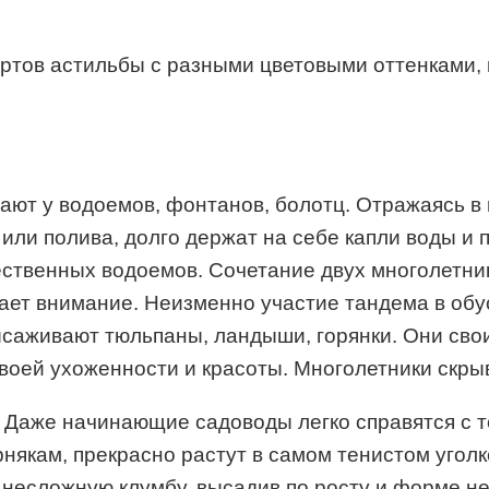
сортов астильбы с разными цветовыми оттенкам
ают у водоемов, фонтанов, болотц. Отражаясь в
или полива, долго держат на себе капли воды и
ественных водоемов. Сочетание двух многолетник
ает внимание. Неизменно участие тандема в об
саживают тюльпаны, ландыши, горянки. Они сво
своей ухоженности и красоты. Многолетники скры
о. Даже начинающие садоводы легко справятся с
рнякам, прекрасно растут в самом тенистом угол
 несложную клумбу, высадив по росту и форме не