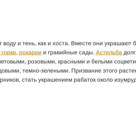
воду и тень, как и хоста. Вместе они украшают 
 горки
,
рокарии
и гравийные сады.
Астильба
долг
летовыми, розовыми, красными и белыми соцвет
довыми, темно-зелеными. Призвание этого расте
ников, стать украшением рабаток около изумруд