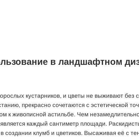
льзование в ландшафтном ди
корослых кустарников, и цветы не выживают без 
танию, прекрасно сочетаются с эстетической точ
том к живописной астильбе. Чем незамедлительн
является каждый сантиметр площади. Раскидисты
в создании клумб и цветиков. Высаживая её с т