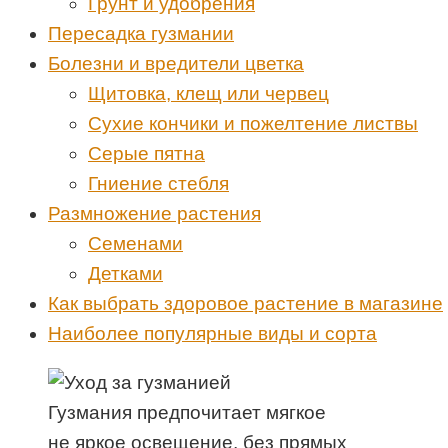
Грунт и удобрения
Пересадка гузмании
Болезни и вредители цветка
Щитовка, клещ или червец
Сухие кончики и пожелтение листвы
Серые пятна
Гниение стебля
Размножение растения
Семенами
Детками
Как выбрать здоровое растение в магазине
Наиболее популярные виды и сорта
Гузмания предпочитает мягкое
не яркое освещение, без прямых