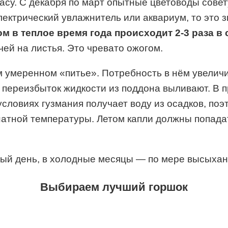
асу. С декабря по март опытные цветоводы совет
ектрический увлажнитель или аквариум, то это 
 в теплое время года происходит 2-3 раза в 
ей на листья. Это чревато ожогом.
м умеренном «питье». Потребность в нём увеличи
а переизбыток жидкости из поддона выливают. В 
словиях гузмания получает воду из осадков, поэт
натной температуры. Летом капли должны попадать
дый день, в холодные месяцы — по мере высыхан
Выбираем лучший горшок