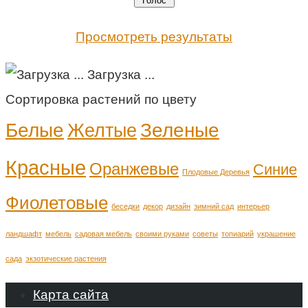
Просмотреть результаты
Загрузка ...
Сортировка растений по цвету
Белые
Зеленые
Желтые
Красные
Оранжевые
Синие
Плодовые Деревья
Фиолетовые
беседки
декор
дизайн
зимний сад
интерьер
ландшафт
мебель
садовая мебель
своими руками
советы
топиарий
украшение
сада
экзотические растения
Карта сайта