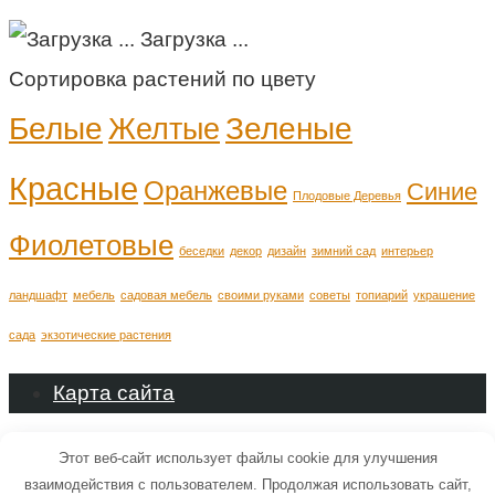
Загрузка ...
Сортировка растений по цвету
Белые
Зеленые
Желтые
Красные
Оранжевые
Синие
Плодовые Деревья
Фиолетовые
беседки
декор
дизайн
зимний сад
интерьер
ландшафт
мебель
садовая мебель
своими руками
советы
топиарий
украшение
сада
экзотические растения
Карта сайта
© 2026 Все о Ландшафтном дизайне
Этот веб-сайт использует файлы cookie для улучшения
взаимодействия с пользователем. Продолжая использовать сайт,